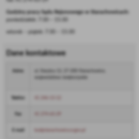
Godziny pracy Sądu Rejonowego w Starachowicach:
poniedziałek: 7:30 – 15:30
wtorek – piątek: 7:30 – 15:30
Dane kontaktowe
Adres
ul. Staszica 12, 27-200 Starachowice,
województwo świętorzyskie
Telefon
41 246-13-12
Fax
41 274-63-29
E-mail
boi@starachowice.sr.gov.pl