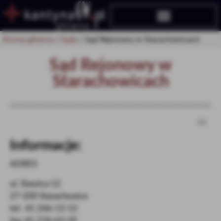
Strona główna
/
Sądy
/
Sąd Rejonowy w Starachowicach
Sąd Rejonowy w
Starachowicach
>>
Informacje:
ADRES
ul. Staszica 12
27-200 Starachowice
tel: 41 246-13-12
fax: 41 274-63-29