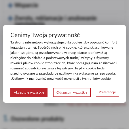
Wsparcie
Zwroty, reklamacje i anulowanie
zamówienia
Cenimy Twoją prywatność
Najczęstsze błędy
Ta strona internetowa wykorzystuje pliki cookie, aby poprawić komfort
korzystania z niej. Spośród nich pliki cookie, które są sklasyfikowane
jako niezbędne, są przechowywane w przeglądarce, ponieważ są
niezbędne do działania podstawowych funkcji witryny. Używamy
również plików cookie stron trzecich, które pomagają nam analizować i
Zasady wysyłania paczek do
rozumieć sposób korzystania z tej witryny. Te pliki cookie będą
przechowywane w przeglądarce użytkownika wyłącznie za jego zgodą.
więzienia
Użytkownik ma również możliwość rezygnacji z tych plików cookie.
Preferencje
Akceptuję wszystkie
Odrzucam wszystkie
Zobacz >>
Najczęściej zadawane pytania
1.
Dozwolone produkty