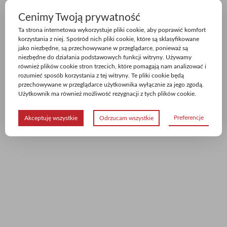
Cenimy Twoją prywatność
Ta strona internetowa wykorzystuje pliki cookie, aby poprawić komfort
korzystania z niej. Spośród nich pliki cookie, które są sklasyfikowane
jako niezbędne, są przechowywane w przeglądarce, ponieważ są
niezbędne do działania podstawowych funkcji witryny. Używamy
również plików cookie stron trzecich, które pomagają nam analizować i
rozumieć sposób korzystania z tej witryny. Te pliki cookie będą
przechowywane w przeglądarce użytkownika wyłącznie za jego zgodą.
Użytkownik ma również możliwość rezygnacji z tych plików cookie.
Preferencje
Akceptuję wszystkie
Odrzucam wszystkie