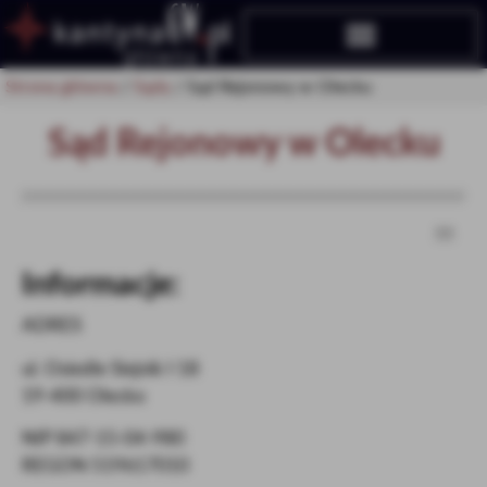
Strona główna
/
Sądy
/
Sąd Rejonowy w Olecku
Sąd Rejonowy w Olecku
>>
Informacje:
ADRES
ul. Osiedle Siejnik I 18
19-400 Olecko
NIP 847-15-04-980
REGON 519617010