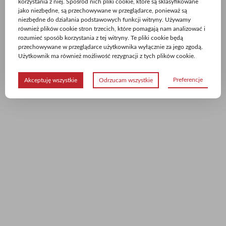
korzystania z niej. Spośród nich pliki cookie, które są sklasyfikowane
jako niezbędne, są przechowywane w przeglądarce, ponieważ są
niezbędne do działania podstawowych funkcji witryny. Używamy
również plików cookie stron trzecich, które pomagają nam analizować i
rozumieć sposób korzystania z tej witryny. Te pliki cookie będą
przechowywane w przeglądarce użytkownika wyłącznie za jego zgodą.
Użytkownik ma również możliwość rezygnacji z tych plików cookie.
Preferencje
Akceptuję wszystkie
Odrzucam wszystkie