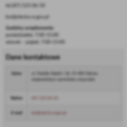
tel.(87) 523-06-50
boi@olecko.sr.gov.pl
Godziny urzędowania:
poniedziałek: 7:00-15:00
wtorek – piątek: 7:00-15:00
Dane kontaktowe
Adres
ul. Osiedle Siejnik I 18, 19-400 Olecko,
województwo warmińsko-mazurskie
Telefon
(87) 523-06-50
E-mail
boi@olecko.sr.gov.pl