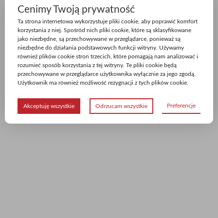
Cenimy Twoją prywatność
Ta strona internetowa wykorzystuje pliki cookie, aby poprawić komfort
korzystania z niej. Spośród nich pliki cookie, które są sklasyfikowane
jako niezbędne, są przechowywane w przeglądarce, ponieważ są
niezbędne do działania podstawowych funkcji witryny. Używamy
również plików cookie stron trzecich, które pomagają nam analizować i
rozumieć sposób korzystania z tej witryny. Te pliki cookie będą
przechowywane w przeglądarce użytkownika wyłącznie za jego zgodą.
Użytkownik ma również możliwość rezygnacji z tych plików cookie.
Preferencje
Akceptuję wszystkie
Odrzucam wszystkie