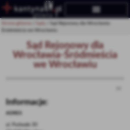
Strona główna
/
Sądy
/
Sąd Rejonowy dla Wrocławia-
Śródmieścia we Wrocławiu
Sąd Rejonowy dla
Wrocławia-Śródmieścia
we Wrocławiu
>>
Informacje:
ADRES
ul. Podwale 30