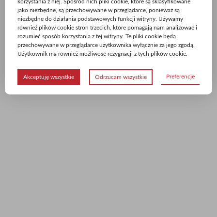
korzystania z niej. Spośród nich pliki cookie, które są sklasyfikowane
jako niezbędne, są przechowywane w przeglądarce, ponieważ są
niezbędne do działania podstawowych funkcji witryny. Używamy
również plików cookie stron trzecich, które pomagają nam analizować i
rozumieć sposób korzystania z tej witryny. Te pliki cookie będą
przechowywane w przeglądarce użytkownika wyłącznie za jego zgodą.
Użytkownik ma również możliwość rezygnacji z tych plików cookie.
Preferencje
Akceptuję wszystkie
Odrzucam wszystkie