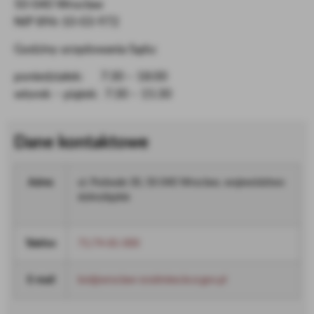
50-040 Wrocław
NIP 896-10-03-972
Godziny urzędowania Sądu:
poniedziałek: 7:30 – 18:00
wtorek – piątek: 7:30 – 15:30
Dane kontaktowe
Adres
ul. Podwale 30, 50-040 Wrocław, województwo
dolnośląskie
Telefon
71/74-81-000
E-mail
boi@wroclaw-srodmiescie.sr.gov.pl