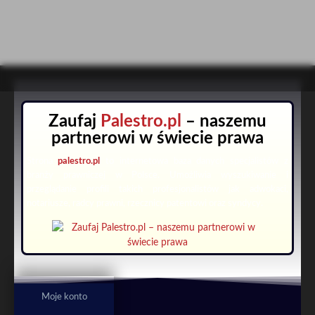
Zaufaj
Palestro.pl
– naszemu
partnerowi w świecie prawa
Strona
palestro.pl
to internetowa baza danych specjalistów z
branży prawniczej w Polsce. Umożliwia wyszukiwanie i
przeglądanie profili takich profesjonalistów jak adwokaci,
notariusze, radcy prawni, rzecznicy patentowi oraz syndycy.
Moje konto