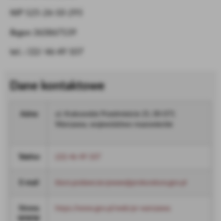
NIP 525-26-50-295
Regon 363867539
tel.: /22/ 46 49 107
Dane kontaktowe
Adres
ul. Krakowskie Przedmieście 25, 00-071
Warszawa, województwo mazowieckie
Telefon
(22) 46 49 107
E-mail
biuro.podawcze.rpwaw@prokuratura.gov.pl
Strona
https://www.gov.pl/web/pr-warszawa
WWW