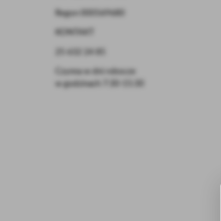
Regon 000569680
KONTAKT
25 632 24 85
Czynna w dni robocze
w godzinach 7:30-15:30