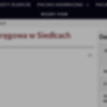
SZTY ŚLEDCZE
PACZKA HIGIENICZNA
PAC
WZORY PISM
cach
ręgowa w Siedlcach
Da
A
>>
Te
E
S
W