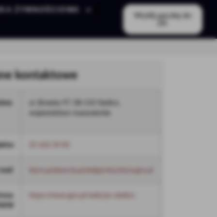
ZKA ŻYWNOŚCIOWA
Wyślij paczkę do
ZK
ne kontaktowe
dres
ul. Brzeska 97, 08-110 Siedlce,
województwo mazowieckie
lefon
25 632 24 85
-mail
biuro.podawcze.posie@prokuratura.gov.pl
trona
https://www.gov.pl/web/po-siedlce
WW