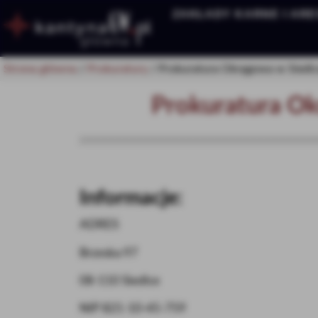
ZAKŁADY KARNE I ARE
Strona główna
/
Prokuratury
/
Prokuratura Okręgowa w Siedl
Prokuratura Ok
Informacje:
ADRES
Brzeska 97
08-110 Siedlce
NIP 821-10-45-759