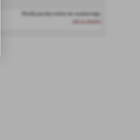
Wyślij paczkę online do osadzonego.
Jak to działa?